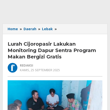
Lurah
Home
»
Daerah
»
Lebak
»
Cijoropasir
Lakukan
Lurah Cijoropasir Lakukan
Monitoring
Dapur
Monitoring Dapur Sentra Program
Sentra
Makan Bergizi Gratis
Program
Makan
REDAKSI
Bergizi
OLEH
KAMIS, 25 SEPTEMBER 2025
REDAKSI
Gratis