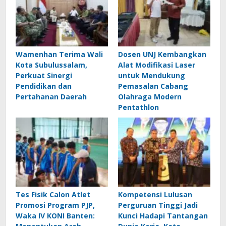
Wamenhan Terima Wali
Dosen UNJ Kembangkan
Kota Subulussalam,
Alat Modifikasi Laser
Perkuat Sinergi
untuk Mendukung
Pendidikan dan
Pemasalan Cabang
Pertahanan Daerah
Olahraga Modern
Pentathlon
Tes Fisik Calon Atlet
Kompetensi Lulusan
Promosi Program PJP,
Perguruan Tinggi Jadi
Waka IV KONI Banten:
Kunci Hadapi Tantangan