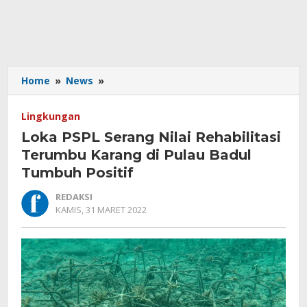
Loka
Home
»
News
»
PSPL
Serang
Lingkungan
Nilai
Loka PSPL Serang Nilai Rehabilitasi
Rehabilitasi
Terumbu
Terumbu Karang di Pulau Badul
Karang
Tumbuh Positif
di
Pulau
REDAKSI
Badul
OLEH
KAMIS, 31 MARET 2022
REDAKSI
Tumbuh
Positif