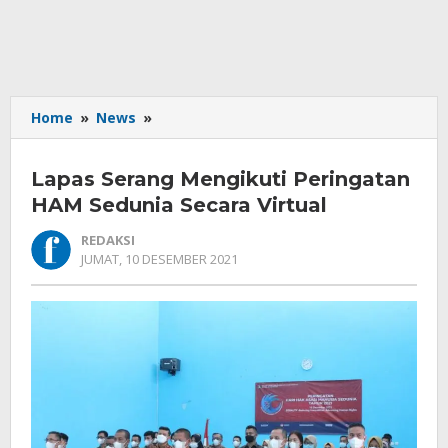
Lapas
Home
»
News
»
Serang
Mengikuti
Lapas Serang Mengikuti Peringatan
Peringatan
HAM
HAM Sedunia Secara Virtual
Sedunia
REDAKSI
Secara
OLEH
JUMAT, 10 DESEMBER 2021
Virtual
REDAKSI