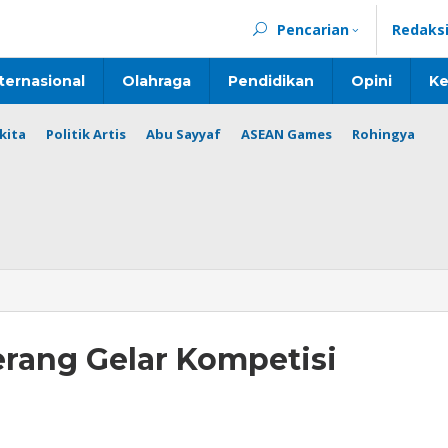
Pencarian
Redaks
ternasional
Olahraga
Pendidikan
Opini
Ke
kita
Politik Artis
Abu Sayyaf
ASEAN Games
Rohingya
rang Gelar Kompetisi