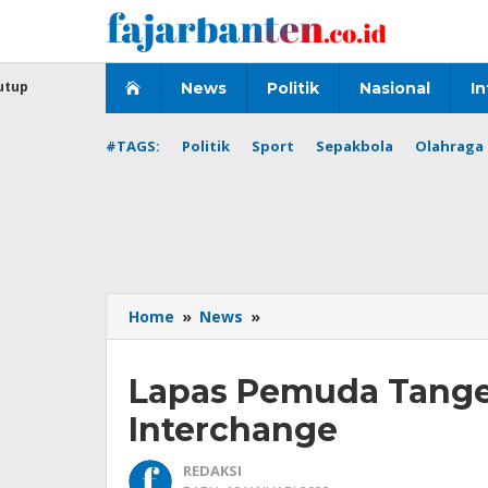
Lewati
ke
konten
utup
News
Politik
Nasional
In
#TAGS:
Politik
Sport
Sepakbola
Olahraga 
Lapas
Home
»
News
»
Pemuda
Tangerang
Lapas Pemuda Tange
Gelar
Kompetisi
Interchange
Interchange
REDAKSI