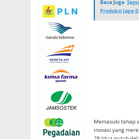
Baca Juga
Sepu
Produksi Jape 
Memasuki tahap a
inovasi yang mere
28 (dua puluh de