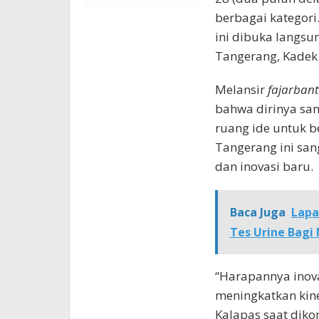
berbagai kategori
ini dibuka langsu
Tangerang, Kadek 
Melansir
fajarban
bahwa dirinya san
ruang ide untuk b
Tangerang ini san
dan inovasi baru.
Baca Juga
Lapa
Tes Urine Bagi
“Harapannya inova
meningkatkan kine
Kalapas saat dikon