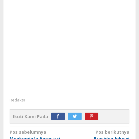
Redaksi
Ikuti Kami Pada
Navigasi
Pos sebelumnya
Pos berikutnya
Menkominfo Apresiasi
Presiden Jokowi