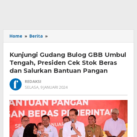
Kunjungi
Home
»
Berita
»
Gudang
Bulog
Kunjungi Gudang Bulog GBB Umbul
GBB
Umbul
Tengah, Presiden Cek Stok Beras
Tengah,
dan Salurkan Bantuan Pangan
Presiden
Cek
REDAKSI
Stok
OLEH
SELASA, 9 JANUARI 2024
REDAKSI
Beras
dan
Salurkan
Bantuan
Pangan