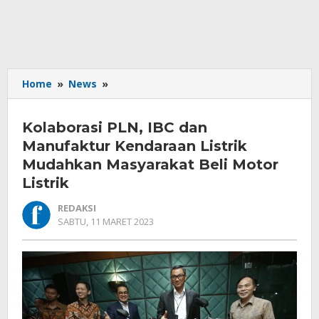
Kolaborasi
Home
»
News
»
PLN,
IBC
Kolaborasi PLN, IBC dan
dan
Manufaktur
Manufaktur Kendaraan Listrik
Kendaraan
Mudahkan Masyarakat Beli Motor
Listrik
Listrik
Mudahkan
Masyarakat
REDAKSI
Beli
OLEH
SABTU, 11 MARET 2023
Motor
REDAKSI
Listrik