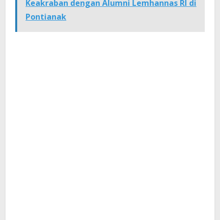
Keakraban dengan Alumni Lemhannas RI di
Pontianak