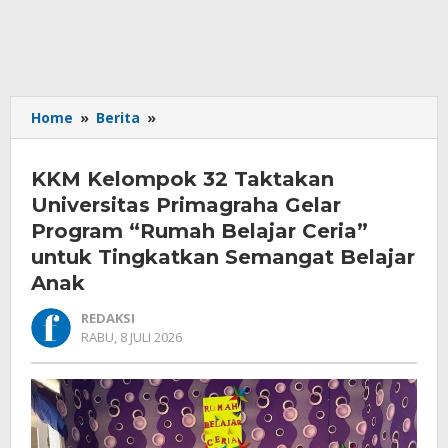
KKM
Home
»
Berita
»
Kelompok
32
KKM Kelompok 32 Taktakan
Taktakan
Universitas
Universitas Primagraha Gelar
Primagraha
Program “Rumah Belajar Ceria”
Gelar
untuk Tingkatkan Semangat Belajar
Program
Anak
"Rumah
Belajar
REDAKSI
Ceria"
OLEH
RABU, 8 JULI 2026
untuk
REDAKSI
Tingkatkan
Semangat
Belajar
Anak