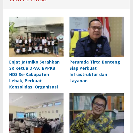
Enjat Jatmiko Serahkan
Perumda Tirta Benteng
SK Ketua DPAC BPPKB
Siap Perkuat
HDS Se-Kabupaten
Infrastruktur dan
Lebak, Perkuat
Layanan
Konsolidasi Organisasi