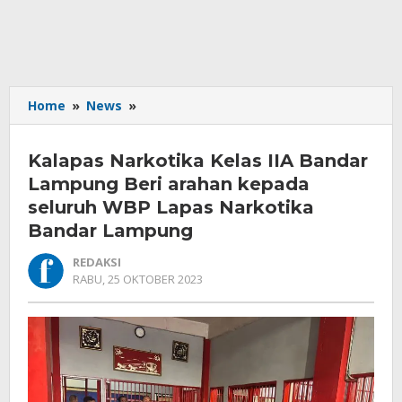
Kalapas
Home
»
News
»
Narkotika
Kelas
Kalapas Narkotika Kelas IIA Bandar
IIA
Bandar
Lampung Beri arahan kepada
Lampung
seluruh WBP Lapas Narkotika
Beri
Bandar Lampung
arahan
kepada
REDAKSI
seluruh
OLEH
RABU, 25 OKTOBER 2023
WBP
REDAKSI
Lapas
Narkotika
Bandar
Lampung