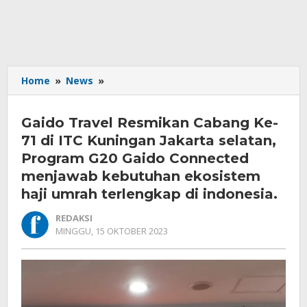
Gaido
Home
»
News
»
Travel
Resmikan
Gaido Travel Resmikan Cabang Ke-
Cabang
Ke-
71 di ITC Kuningan Jakarta selatan,
71
Program G20 Gaido Connected
di
menjawab kebutuhan ekosistem
ITC
haji umrah terlengkap di indonesia.
Kuningan
Jakarta
REDAKSI
selatan,
OLEH
MINGGU, 15 OKTOBER 2023
Program
REDAKSI
G20
Gaido
Connected
menjawab