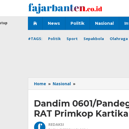
Lewati
ke
konten
utup
News
Politik
Nasional
In
#TAGS:
Politik
Sport
Sepakbola
Olahraga 
Dandim
Home
»
Nasional
»
0601/Pandeglang
Buka
Dandim 0601/Pandeg
secara
Langsung
RAT Primkop Kartika
RAT
Primkop
REDAKSI
Kartika