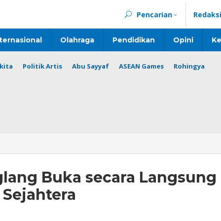
Pencarian
Redaks
ternasional
Olahraga
Pendidikan
Opini
Ke
kita
Politik Artis
Abu Sayyaf
ASEAN Games
Rohingya
lang Buka secara Langsung
 Sejahtera