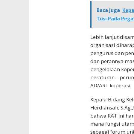
Baca Juga
Kepa
Tusi Pada Peg
Lebih lanjut disa
organisasi dihara
pengurus dan pen
dan perannya mas
pengelolaan koper
peraturan – perun
AD/ART koperasi.
Kepala Bidang Ke
Herdiansah, S.Ag
bahwa RAT ini ha
mana fungsi utama
sebagai forum unt