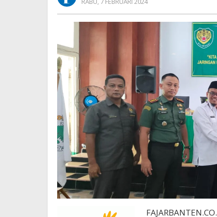
OLEH
RABU, 7 FEBRUARI 2024
Sejahtera
REDAKSI
FAJARBANTEN.CO.I