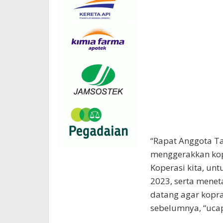
“Rapat Anggota T
menggerakkan kop
Koperasi kita, un
2023, serta menet
datang agar kopras
sebelumnya, “uca