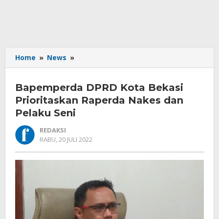
Bapemperda
Home
»
News
»
DPRD
Kota
Bapemperda DPRD Kota Bekasi
Bekasi
Prioritaskan
Prioritaskan Raperda Nakes dan
Raperda
Pelaku Seni
Nakes
dan
REDAKSI
Pelaku
OLEH
RABU, 20 JULI 2022
REDAKSI
Seni