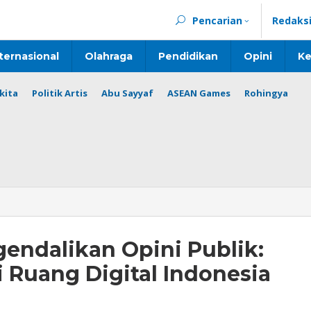
Pencarian
Redaks
ternasional
Olahraga
Pendidikan
Opini
Ke
kita
Politik Artis
Abu Sayyaf
ASEAN Games
Rohingya
endalikan Opini Publik:
i Ruang Digital Indonesia