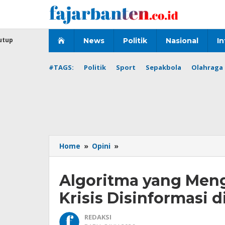
Lewati
ke
konten
utup
News
Politik
Nasional
In
#TAGS:
Politik
Sport
Sepakbola
Olahraga 
Algoritma
Home
»
Opini
»
yang
Mengendalikan
Algoritma yang Meng
Opini
Publik:
Krisis Disinformasi d
Krisis
Disinformasi
REDAKSI
di