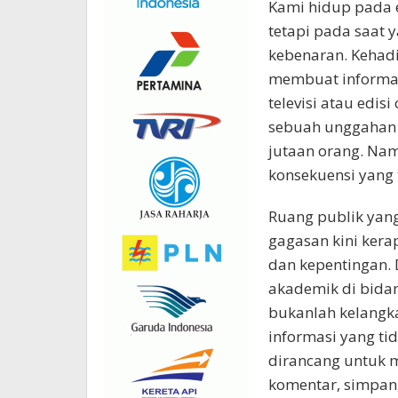
Kami hidup pada e
tetapi pada saat 
kebenaran. Kehadi
membuat informas
televisi atau edis
sebuah unggahan 
jutaan orang. Na
konsekuensi yang 
Ruang publik yan
gagasan kini kera
dan kepentingan.
akademik di bidan
bukanlah kelangk
informasi yang tid
dirancang untuk m
komentar, simpan