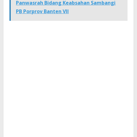
Panwasrah Bidang Keabsahan Sambangi
PB Porprov Banten VII