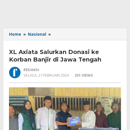
XL
Home
»
Nasional
»
Axiata
Salurkan
XL Axiata Salurkan Donasi ke
Donasi
ke
Korban Banjir di Jawa Tengah
Korban
REDAKSI
Banjir
OLEH
SELASA, 27 FEBRUARI 2024
251 VIEWS
di
REDAKSI
Jawa
Tengah