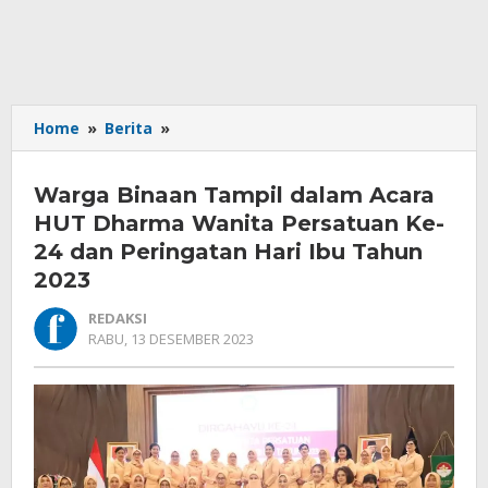
Warga
Home
»
Berita
»
Binaan
Tampil
Warga Binaan Tampil dalam Acara
dalam
Acara
HUT Dharma Wanita Persatuan Ke-
HUT
24 dan Peringatan Hari Ibu Tahun
Dharma
2023
Wanita
Persatuan
REDAKSI
Ke-
OLEH
RABU, 13 DESEMBER 2023
24
REDAKSI
dan
Peringatan
Hari
Ibu
Tahun