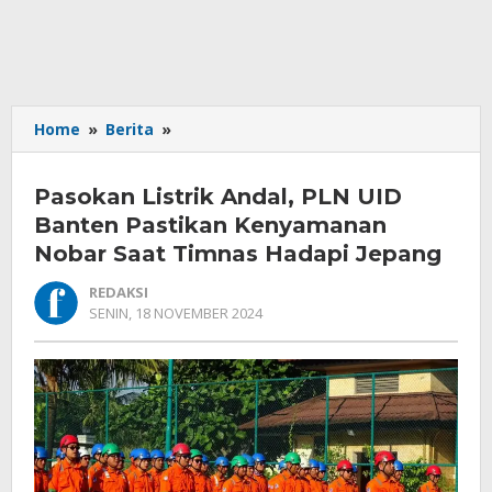
Pasokan
Home
»
Berita
»
Listrik
Andal,
Pasokan Listrik Andal, PLN UID
PLN
UID
Banten Pastikan Kenyamanan
Banten
Nobar Saat Timnas Hadapi Jepang
Pastikan
Kenyamanan
REDAKSI
Nobar
OLEH
SENIN, 18 NOVEMBER 2024
REDAKSI
Saat
Timnas
Hadapi
Jepang