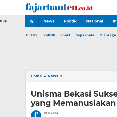
Lewati
ke
konten
utup
News
Politik
Nasional
In
#TAGS:
Politik
Sport
Sepakbola
Olahraga 
Unisma
Home
»
News
»
Bekasi
Sukses
Unisma Bekasi Sukse
Gelar
Seminar
yang Memanusiakan
Pendidikan
yang
REDAKSI
Memanusiakan