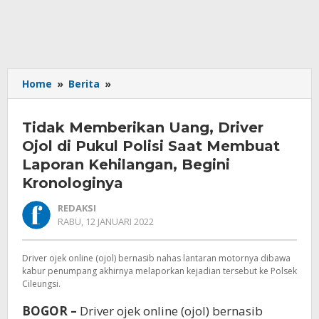
Tidak
Home
»
Berita
»
Memberikan
Uang,
Tidak Memberikan Uang, Driver
Driver
Ojol
Ojol di Pukul Polisi Saat Membuat
di
Laporan Kehilangan, Begini
Pukul
Kronologinya
Polisi
Saat
REDAKSI
Membuat
OLEH
RABU, 12 JANUARI 2022
Laporan
REDAKSI
Kehilangan,
Driver ojek online (ojol) bernasib nahas lantaran motornya dibawa
Begini
kabur penumpang akhirnya melaporkan kejadian tersebut ke Polsek
Kronologinya
Cileungsi.
BOGOR –
Driver ojek online (ojol) bernasib