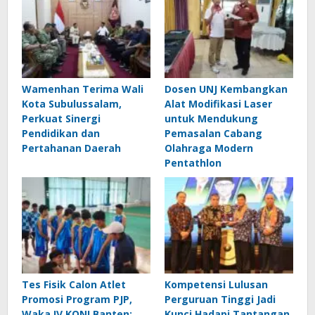
Wamenhan Terima Wali
Dosen UNJ Kembangkan
Kota Subulussalam,
Alat Modifikasi Laser
Perkuat Sinergi
untuk Mendukung
Pendidikan dan
Pemasalan Cabang
Pertahanan Daerah
Olahraga Modern
Pentathlon
Tes Fisik Calon Atlet
Kompetensi Lulusan
Promosi Program PJP,
Perguruan Tinggi Jadi
Waka IV KONI Banten:
Kunci Hadapi Tantangan