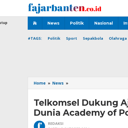
Lewati
ke
konten
utup
News
Politik
Nasional
In
#TAGS:
Politik
Sport
Sepakbola
Olahraga 
Telkomsel
Home
»
News
»
Dukung
Ajang
Telkomsel Dukung Aj
Pencarian
Bakat
Dunia Academy of P
Kelas
Dunia
REDAKSI
Academy