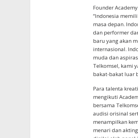
Founder Academy 
“Indonesia memili
masa depan. Indo
dan performer dar
baru yang akan 
internasional. In
muda dan aspirasi
Telkomsel, kami 
bakat-bakat luar b
Para talenta kreat
mengikuti Academy
bersama Telkoms
audisi orisinal se
menampilkan kem
menari dan akting