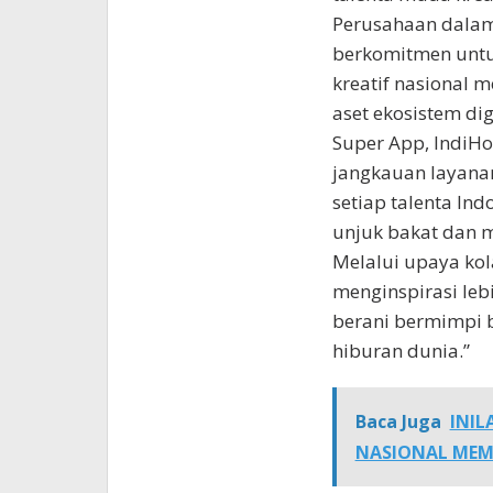
Perusahaan dalam
berkomitmen untu
kreatif nasional 
aset ekosistem d
Super App, IndiH
jangkauan layanan
setiap talenta In
unjuk bakat dan 
Melalui upaya kol
menginspirasi leb
berani bermimpi 
hiburan dunia.”
Baca Juga
INIL
NASIONAL MEMP