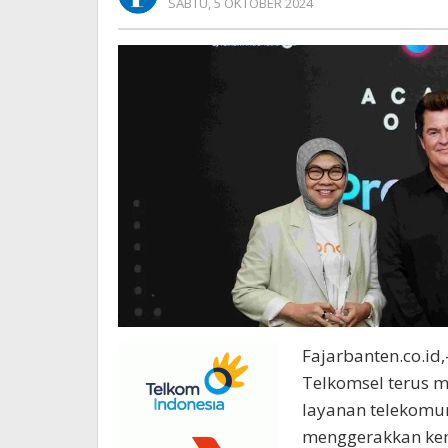
OLEH
SABTU, 5 OKTOBER 2024
of
REDAKSI
Pop
Fajarbanten.co.id,
Telkomsel terus 
layanan telekomun
menggerakkan kema