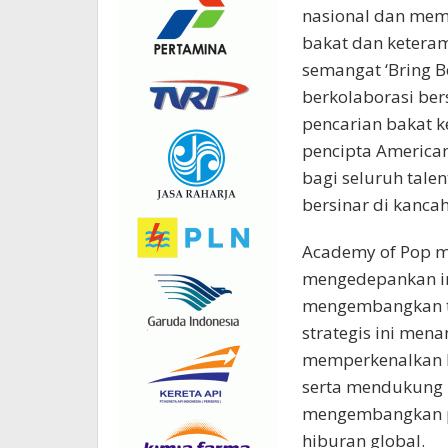
nasional dan mem
bakat dan ketera
semangat ‘Bring B
berkolaborasi be
pencarian bakat ke
pencipta American
bagi seluruh tale
bersinar di kancah
Academy of Pop m
mengedepankan in
mengembangkan tal
strategis ini men
memperkenalkan 
serta mendukung 
mengembangkan po
hiburan global.