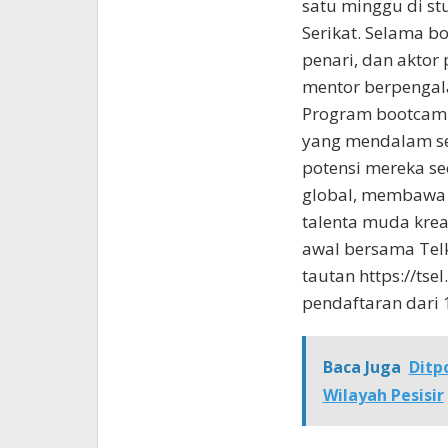
satu minggu di st
Serikat. Selama b
penari, dan aktor 
mentor berpengala
Program bootcamp
yang mendalam s
potensi mereka se
global, membawa n
talenta muda krea
awal bersama Tel
tautan https://ts
pendaftaran dari 
Baca Juga
Ditp
Wilayah Pesisir