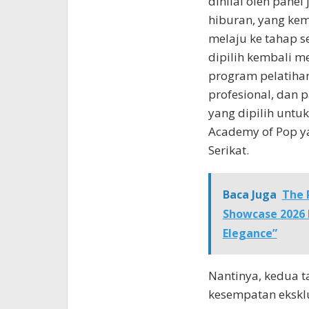
dinilai oleh panel 
hiburan, yang kem
melaju ke tahap se
dipilih kembali me
program pelatiha
profesional, dan 
yang dipilih untu
Academy of Pop ya
Serikat.
Baca Juga
The 
Showcase 2026 
Elegance”
Nantinya, kedua t
kesempatan eksklu