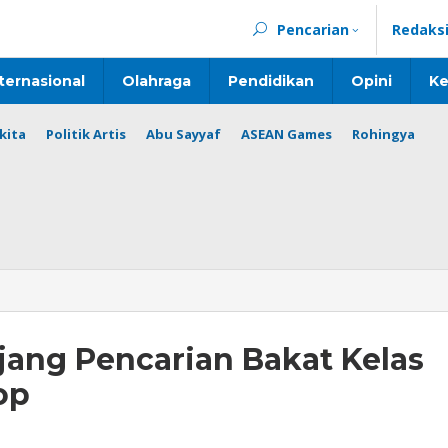
Pencarian
Redaks
ternasional
Olahraga
Pendidikan
Opini
Ke
kita
Politik Artis
Abu Sayyaf
ASEAN Games
Rohingya
ang Pencarian Bakat Kelas
op