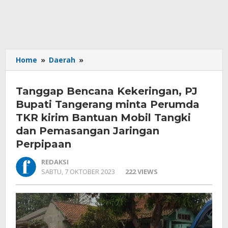
Tanggap
Home
»
Daerah
»
Bencana
Kekeringan,
Tanggap Bencana Kekeringan, PJ
PJ
Bupati
Bupati Tangerang minta Perumda
Tangerang
TKR kirim Bantuan Mobil Tangki
minta
dan Pemasangan Jaringan
Perumda
Perpipaan
TKR
kirim
REDAKSI
Bantuan
OLEH
SABTU, 7 OKTOBER 2023
222 VIEWS
Mobil
REDAKSI
Tangki
dan
Pemasangan
Jaringan