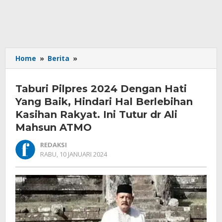
Taburi
Home
»
Berita
»
Pilpres
2024
Taburi Pilpres 2024 Dengan Hati
Dengan
Hati
Yang Baik, Hindari Hal Berlebihan
Yang
Kasihan Rakyat. Ini Tutur dr Ali
Baik,
Mahsun ATMO
Hindari
Hal
REDAKSI
Berlebihan
OLEH
RABU, 10 JANUARI 2024
Kasihan
REDAKSI
Rakyat.
Ini
Tutur
dr
Ali