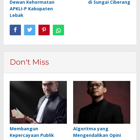
Dewan Kehormatan
di Sungai Ciberang
APKLI-P Kabupaten
Lebak
Don't Miss
Membangun
Algoritma yang
Kepercayaan Publik
Mengendalikan Opini