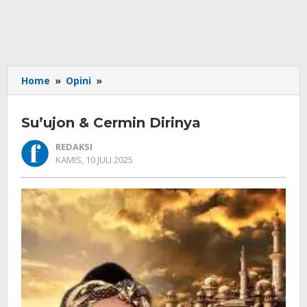
Su'ujon
Home
»
Opini
»
&
Cermin
Su’ujon & Cermin Dirinya
Dirinya
REDAKSI
OLEH
KAMIS, 10 JULI 2025
REDAKSI