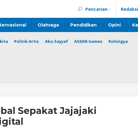
Pencarian
Redaks
ternasional
Olahraga
Pendidikan
Opini
Ke
kita
Politik Artis
Abu Sayyaf
ASEAN Games
Rohingya
bal Sepakat Jajajaki
gital