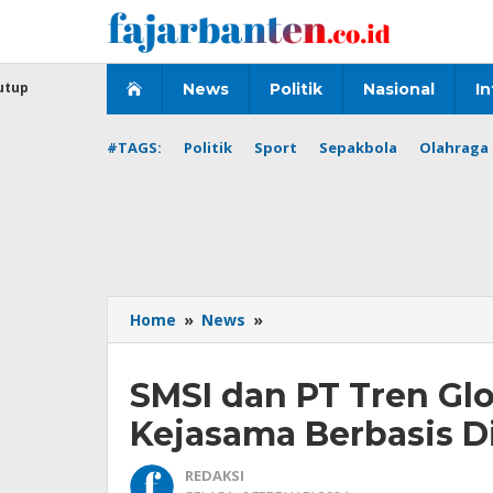
Lewati
ke
konten
utup
News
Politik
Nasional
In
#TAGS:
Politik
Sport
Sepakbola
Olahraga 
SMSI
Home
»
News
»
dan
PT
SMSI dan PT Tren Glo
Tren
Global
Kejasama Berbasis Di
Sepakat
Jajajaki
REDAKSI
Kejasama