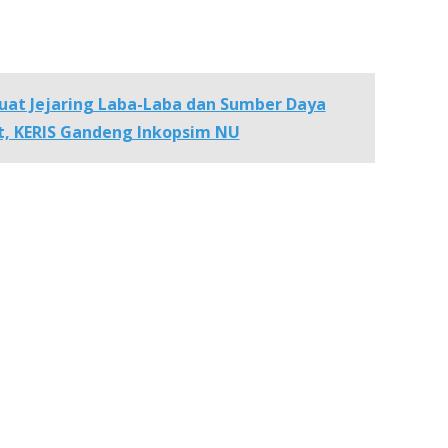
uat Jejaring Laba-Laba dan Sumber Daya
, KERIS Gandeng Inkopsim NU