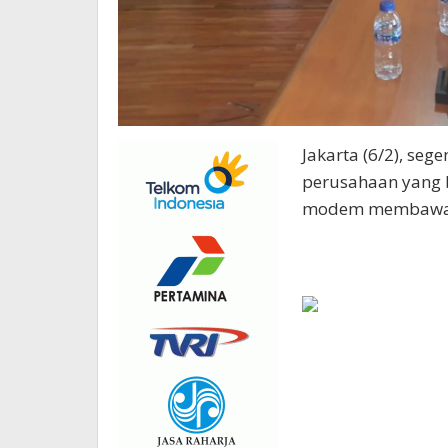
Jakarta (6/2), seg
perusahaan yang b
modem membawa t