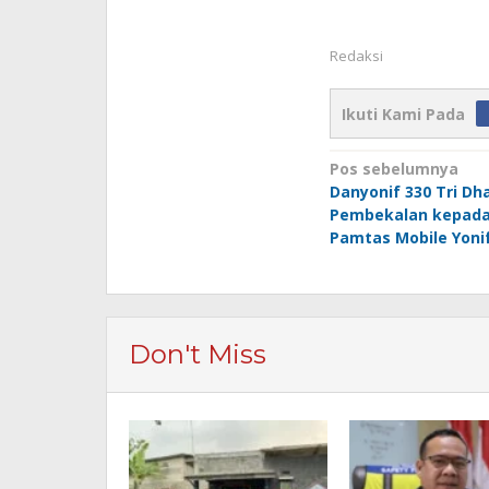
Redaksi
Ikuti Kami Pada
Navigasi
Pos sebelumnya
Danyonif 330 Tri Dh
pos
Pembekalan kepada
Pamtas Mobile Yonif
Don't Miss