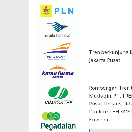
Tren berkunjung ke
Jakarta Pusat.
Rombongan Tren ter
Muttaqin. PT. TR
Pusat Firdaus di
Direktur LBH SMSI
Emerson.