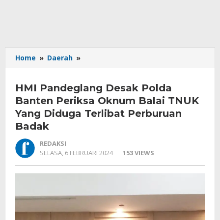
HMI
Home
»
Daerah
»
Pandeglang
Desak
HMI Pandeglang Desak Polda
Polda
Banten
Banten Periksa Oknum Balai TNUK
Periksa
Yang Diduga Terlibat Perburuan
Oknum
Badak
Balai
TNUK
REDAKSI
Yang
OLEH
SELASA, 6 FEBRUARI 2024
153 VIEWS
Diduga
REDAKSI
Terlibat
Perburuan
Badak