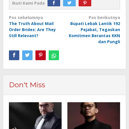
Ikuti Kami Pada
Navigasi
Pos sebelumnya
Pos berikutnya
The Truth About Mail
Bupati Lebak Lantik 192
pos
Order Brides: Are They
Pejabat, Tegaskan
Still Relevant?
Komitmen Berantas KKN
dan Pungli
Don't Miss