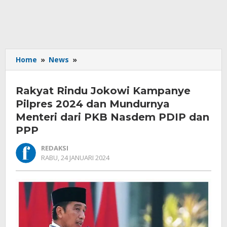
Rakyat
Home
»
News
»
Rindu
Jokowi
Rakyat Rindu Jokowi Kampanye
Kampanye
Pilpres
Pilpres 2024 dan Mundurnya
2024
Menteri dari PKB Nasdem PDIP dan
dan
PPP
Mundurnya
Menteri
REDAKSI
dari
OLEH
RABU, 24 JANUARI 2024
PKB
REDAKSI
Nasdem
PDIP
dan
PPP