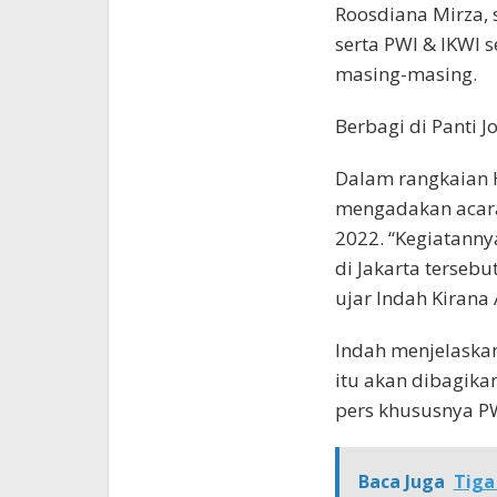
Roosdiana Mirza, 
serta PWI & IKWI 
masing-masing.
Berbagi di Panti 
Dalam rangkaian 
mengadakan acara
2022. “Kegiatanny
di Jakarta tersebu
ujar Indah Kirana
Indah menjelaska
itu akan dibagika
pers khususnya PW
Baca Juga
Tiga