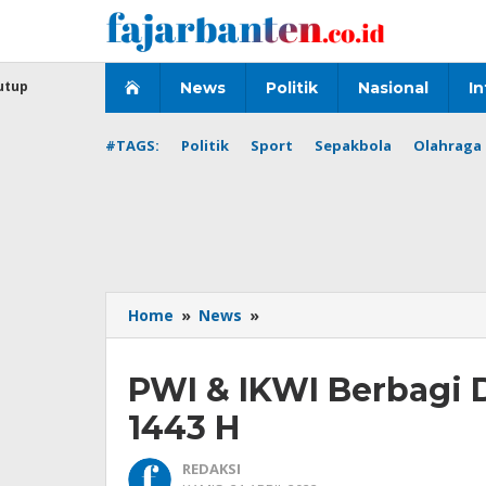
Lewati
ke
konten
utup
News
Politik
Nasional
In
#TAGS:
Politik
Sport
Sepakbola
Olahraga 
PWI
Home
»
News
»
&
IKWI
PWI & IKWI Berbagi
Berbagi
Dalam
1443 H
Harmoni
Ramadhan
REDAKSI
1443