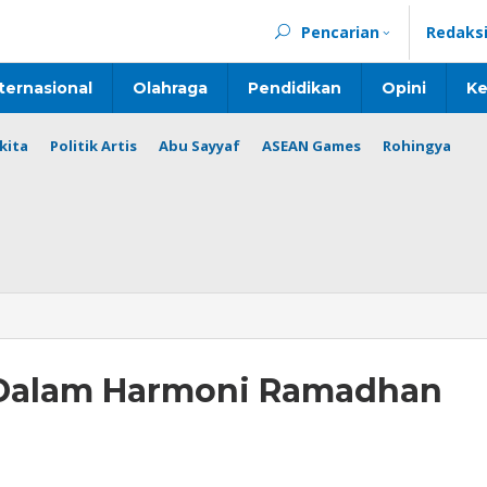
Pencarian
Redaks
ternasional
Olahraga
Pendidikan
Opini
Ke
kita
Politik Artis
Abu Sayyaf
ASEAN Games
Rohingya
 Dalam Harmoni Ramadhan