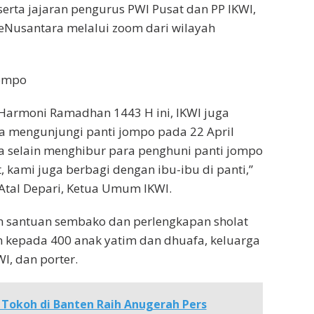
serta jajaran pengurus PWI Pusat dan PP IKWI,
seNusantara melalui zoom dari wilayah
Jompo
Harmoni Ramadhan 1443 H ini, IKWI juga
 mengunjungi panti jompo pada 22 April
a selain menghibur para penghuni panti jompo
t, kami juga berbagi dengan ibu-ibu di panti,”
 Atal Depari, Ketua Umum IKWI.
n santuan sembako dan perlengkapan sholat
n kepada 400 anak yatim dan dhuafa, keluarga
I, dan porter.
 Tokoh di Banten Raih Anugerah Pers