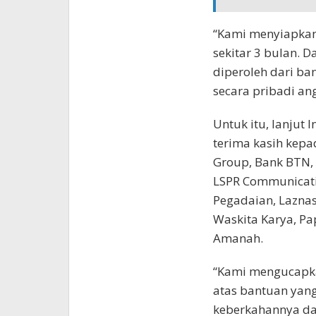
“Kami menyiapkan
sekitar 3 bulan. 
diperoleh dari ba
secara pribadi ang
Untuk itu, lanjut
terima kasih kepa
Group, Bank BTN, 
LSPR Communicatio
Pegadaian, Laznas
Waskita Karya, Pa
Amanah.
“Kami mengucapka
atas bantuan yan
keberkahannya da