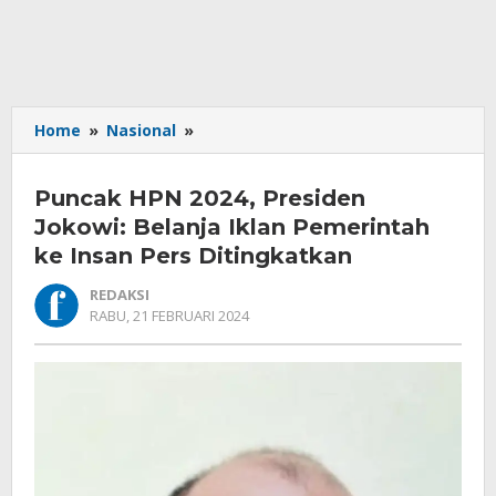
Puncak
Home
»
Nasional
»
HPN
2024,
Puncak HPN 2024, Presiden
Presiden
Jokowi:
Jokowi: Belanja Iklan Pemerintah
Belanja
ke Insan Pers Ditingkatkan
Iklan
Pemerintah
REDAKSI
ke
OLEH
RABU, 21 FEBRUARI 2024
REDAKSI
Insan
Pers
Ditingkatkan