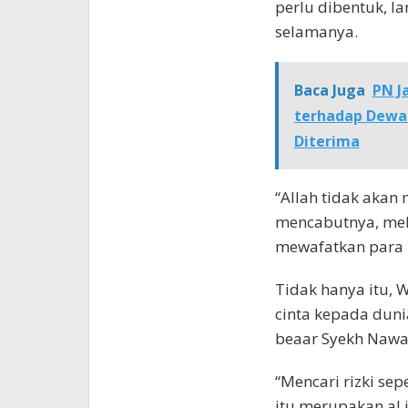
perlu dibentuk, l
selamanya.
Baca Juga
PN J
terhadap Dewa
Diterima
“Allah tidak akan
mencabutnya, mel
mewafatkan para p
Tidak hanya itu, 
cinta kepada dun
beaar Syekh Nawaw
“Mencari rizki se
itu merupakan al j