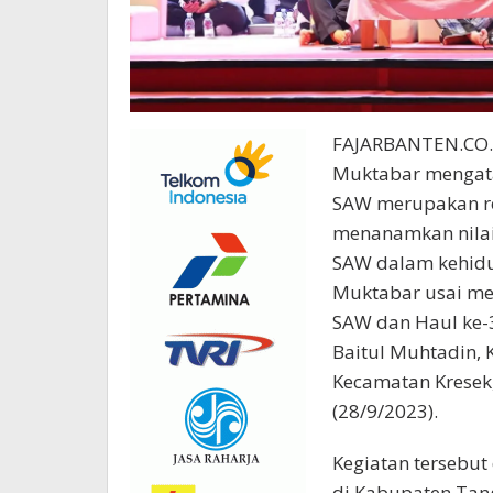
FAJARBANTEN.CO.ID
Muktabar mengat
SAW merupakan re
menanamkan nilai
SAW dalam kehidup
Muktabar usai m
SAW dan Haul ke-3
Baitul Muhtadin,
Kecamatan Kresek
(28/9/2023).
Kegiatan tersebut
di Kabupaten Tan