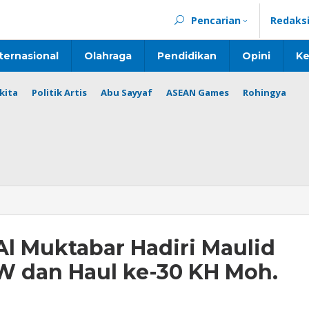
Pencarian
Redaks
ternasional
Olahraga
Pendidikan
Opini
Ke
kita
Politik Artis
Abu Sayyaf
ASEAN Games
Rohingya
Al Muktabar Hadiri Maulid
dan Haul ke-30 KH Moh.