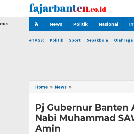
Lewati
ke
konten
utup
News
Politik
Nasional
In
#TAGS:
Politik
Sport
Sepakbola
Olahraga 
Pj
Home
»
News
»
Gubernur
Banten
Pj Gubernur Banten 
Al
Muktabar
Nabi Muhammad SAW 
Hadiri
Maulid
Amin
Nabi