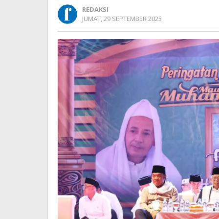
Muhammad
REDAKSI
SAW
OLEH
JUMAT, 29 SEPTEMBER 2023
dan
REDAKSI
Haul
ke-
30
KH
Moh.
Amin