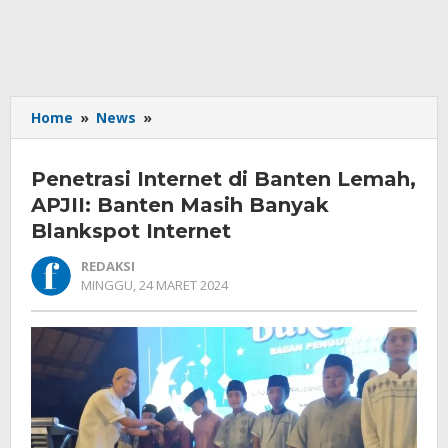
Penetrasi
Home
»
News
»
Internet
di
Penetrasi Internet di Banten Lemah,
Banten
Lemah,
APJII: Banten Masih Banyak
APJII:
Blankspot Internet
Banten
Masih
REDAKSI
Banyak
OLEH
MINGGU, 24 MARET 2024
REDAKSI
Blankspot
Internet