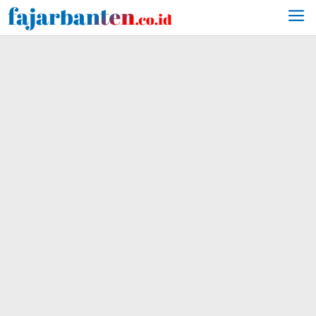
Lewati
ke
konten