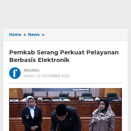
Pemkab
Home
»
News
»
Serang
Perkuat
Pemkab Serang Perkuat Pelayanan
Pelayanan
Berbasis
Berbasis Elektronik
Elektronik
REDAKSI
OLEH
JUMAT, 22 DESEMBER 2023
REDAKSI