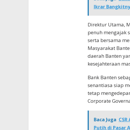
Ikrar Bangkitn
Direktur Utama,
penuh mengajak se
serta bersama me
Masyarakat Bante
daerah Banten ya
kesejahteraan mas
Bank Banten seba
senantiasa siap 
tetap mengedepan
Corporate Govern
Baca Juga
CSR 
Putih di Pasar