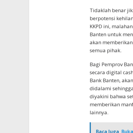
Tidaklah benar j
berpotensi kehil
KKPD ini, malaha
Banten untuk men
akan memberikan 
semua pihak.
Bagi Pemprov Ban
secara digital cas
Bank Banten, akan
didalami sehingga
diyakini bahwa set
memberikan manfa
lainnya.
Baca Juga
Buka