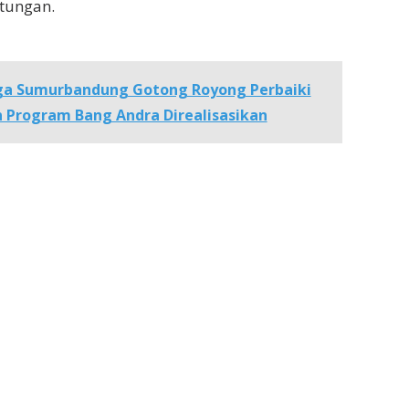
tungan.
a Sumurbandung Gotong Royong Perbaiki
n Program Bang Andra Direalisasikan