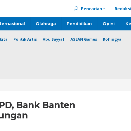
Pencarian
Redaks
ternasional
Olahraga
Pendidikan
Opini
Ke
kita
Politik Artis
Abu Sayyaf
ASEAN Games
Rohingya
KPD, Bank Banten
ungan