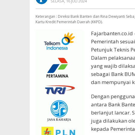
OLEH
SELASA, 16 JULI 2024
REDAKSI
Keterangan : Direksi Bank Banten dan Rina Dewiyanti Seba
Kartu Kredit Pemerintah Daerah (KKPD).
Fajarbanten.co.i
Pemerintah sesua
Petunjuk Teknis P
Dalam pelaksanaa
yang wajib dilaks
sebagai Bank BUM
dan mempunyai ke
Dengan penggunaa
antara Bank Bante
berlanjut lancar. 
juga dilakukan o
kepada Pemerinta