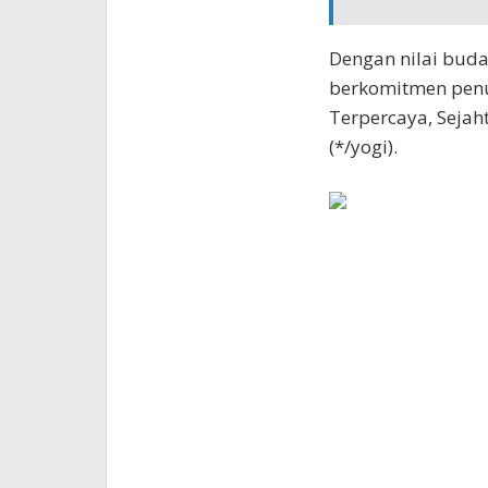
Dengan nilai bud
berkomitmen penuh
Terpercaya, Sejah
(*/yogi).