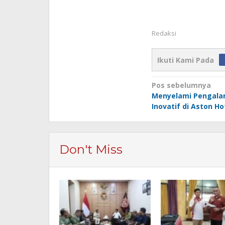
Redaksi
Ikuti Kami Pada
Navigasi
Pos sebelumnya
Menyelami Pengala
pos
Inovatif di Aston H
Don't Miss