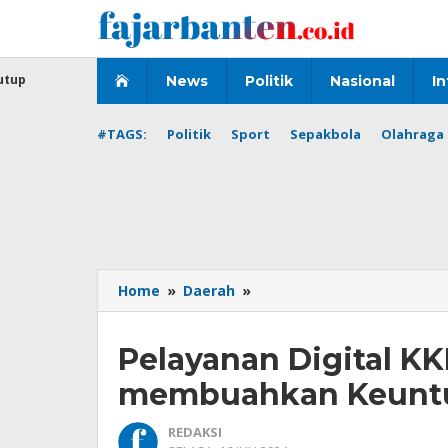
Lewati
ke
konten
utup
News
Politik
Nasional
In
#TAGS:
Politik
Sport
Sepakbola
Olahraga 
Pelayanan
Home
»
Daerah
»
Digital
KKPD,
Pelayanan Digital K
Bank
Banten
membuahkan Keunt
membuahkan
Keuntungan
REDAKSI