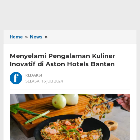
Menyelami
Home
»
News
»
Pengalaman
Kuliner
Menyelami Pengalaman Kuliner
Inovatif
di
Inovatif di Aston Hotels Banten
Aston
REDAKSI
Hotels
OLEH
SELASA, 16 JULI 2024
Banten
REDAKSI