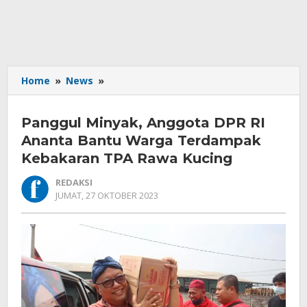
Panggul
Home
»
News
»
Minyak,
Anggota
Panggul Minyak, Anggota DPR RI
DPR
RI
Ananta Bantu Warga Terdampak
Ananta
Kebakaran TPA Rawa Kucing
Bantu
Warga
REDAKSI
Terdampak
OLEH
JUMAT, 27 OKTOBER 2023
REDAKSI
Kebakaran
TPA
Rawa
Kucing