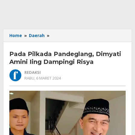
Pada
Home
»
Daerah
»
Pilkada
Pandeglang,
Pada Pilkada Pandeglang, Dimyati
Dimyati
Amini
Amini Iing Dampingi Risya
Iing
REDAKSI
Dampingi
OLEH
RABU, 6 MARET 2024
Risya
REDAKSI