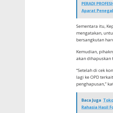
PERADI PROFES
Aparat Penega
Sementara itu, K
mengatakan, untu
bersangkutan har
Kemudian, pihakn
akan dihapuskan t
“Setelah di cek ko
lagi ke OPD terka
penghapusan,” ka
Baca Juga
Toko
Rahasia Hasil F