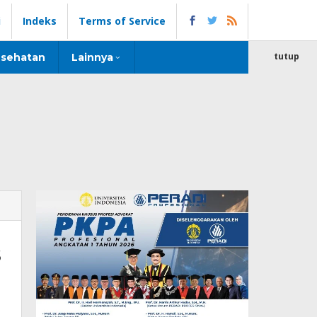
i
Indeks
Terms of Service
tutup
sehatan
Lainnya
s