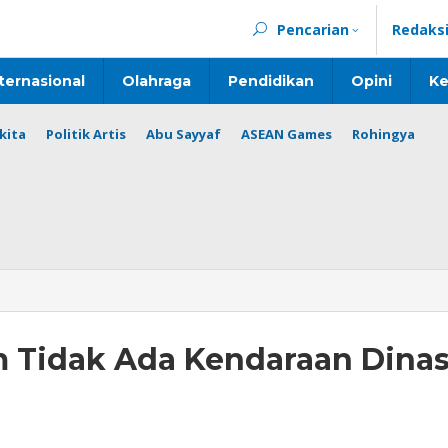
Pencarian
Redaks
ternasional
Olahraga
Pendidikan
Opini
Ke
kita
Politik Artis
Abu Sayyaf
ASEAN Games
Rohingya
 Tidak Ada Kendaraan Dina