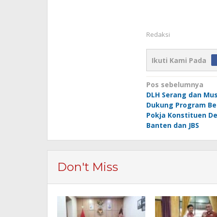
Redaksi
Ikuti Kami Pada
Navigasi
Pos sebelumnya
DLH Serang dan Mu
pos
Dukung Program Ber
Pokja Konstituen D
Banten dan JBS
Don't Miss