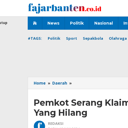
Lewati
ke
konten
utup
News
Politik
Nasional
In
#TAGS:
Politik
Sport
Sepakbola
Olahraga 
Pemkot
Home
»
Daerah
»
Serang
Klaim
Pemkot Serang Klaim
Tidak
Ada
Yang Hilang
Kendaraan
Dinas
REDAKSI
Yang