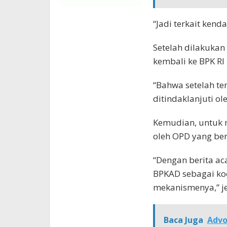
“Jadi terkait kend
Setelah dilakuka
kembali ke BPK RI
“Bahwa setelah t
ditindaklanjuti ol
Kemudian, untuk 
oleh OPD yang be
“Dengan berita ac
BPKAD sebagai koo
mekanismenya,” je
Baca Juga
Advo