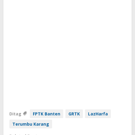
Ditag
FPTK Banten
GRTK
LazHarfa
Terumbu Karang