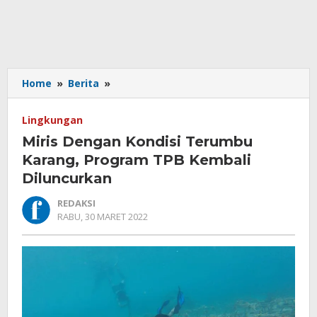
Miris
Home
»
Berita
»
Dengan
Kondisi
Lingkungan
Terumbu
Miris Dengan Kondisi Terumbu
Karang,
Program
Karang, Program TPB Kembali
TPB
Diluncurkan
Kembali
Diluncurkan
REDAKSI
OLEH
RABU, 30 MARET 2022
REDAKSI