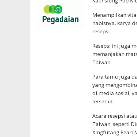
Kaohsiung Pop Mus
Menampilkan vital
habisnya, karya d
resepsi.
Resepsi ini juga 
memanjakan mata
Taiwan.
Para tamu juga da
yang mengombinas
di media sosial,
tersebut.
Acara resepsi ata
Taiwan, seperti Di
Xingfutang Pearl 