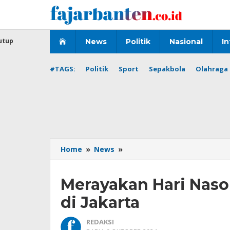
Lewati
ke
konten
utup
News
Politik
Nasional
In
#TAGS:
Politik
Sport
Sepakbola
Olahraga 
Merayakan
Home
»
News
»
Hari
Nasonal
Merayakan Hari Nason
ke-
113,
di Jakarta
Taiwan
Gelar
REDAKSI
Pesta