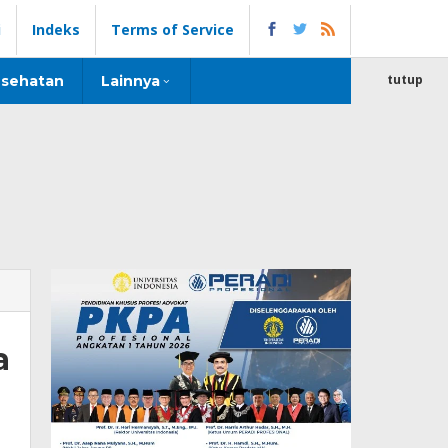
i
Indeks
Terms of Service
tutup
sehatan
Lainnya
a