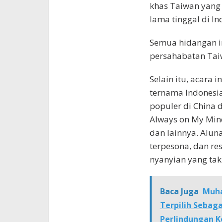
khas Taiwan yang 
lama tinggal di In
Semua hidangan 
persahabatan Taiw
Selain itu, acara 
ternama Indonesia
populer di China d
Always on My Mind
dan lainnya. Alu
terpesona, dan re
nyanyian yang tak
Baca Juga
Muha
Terpilih Sebag
Perlindungan 