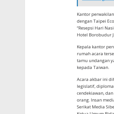
Kantor perwakilan
dengan Taipei Eco
“Resepsi Hari Nasi
Hotel Borobudur J
Kepala kantor per
rumah acara ters
tamu undangan ya
kepada Taiwan.
Acara akbar ini d
legislatif, diplo
cendekiawan, dan 
orang. Insan medi
Serikat Media Sibe
Ketua Umum Bidang