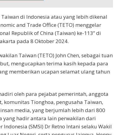
 Taiwan di Indonesia atau yang lebih dikenal
nomic and Trade Office (TETO) menggelar
onal Republik of China (Taiwan) ke-113” di
akarta pada 8 Oktober 2024.
wakilan Taiwan (TETO) John Chen, sebagai tuan
ebut, mengucapkan terima kasih kepada para
ng memberikan ucapan selamat ulang tahun
ihadiri oleh para pejabat pemerintah, anggota
mat, komunitas Tionghoa, pengusaha Taiwan,
insan media, yang berjumlah lebih dari 800
a yang hadir antara lain perwakilan dari
r Indonesia (SMSI) Dr Retno Intani selaku Wakil
 Luar Negeri, serta pengurus lainnya, Henny