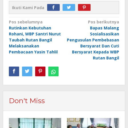
Ikuti Kami Pada
Navigasi
Pos sebelumnya
Pos berikutnya
Rutinkan Kebutuhan
Bapas Malang
pos
Rohani, WBP Santri Nurut
Sosialisasikan
Taubah Rutan Bangil
Pengusulan Pembebasan
Melaksanakan
Bersyarat Dan Cuti
Pembacaan Yasin Tahlil
Bersyarat Kepada WBP
Rutan Bangil
Don't Miss