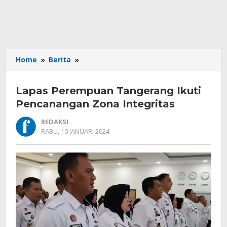
Lapas
Home
»
Berita
»
Perempuan
Tangerang
Lapas Perempuan Tangerang Ikuti
Ikuti
Pencanangan
Pencanangan Zona Integritas
Zona
REDAKSI
Integritas
OLEH
RABU, 10 JANUARI 2024
REDAKSI