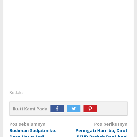
Redaksi
Ikuti Kami Pada
Navigasi
Pos sebelumnya
Pos berikutnya
Budiman Sudjatmiko:
Peringati Hari Ibu, Dirut
pos
Desa Harus Jadi
RSUD Berkah Bagi-bagi