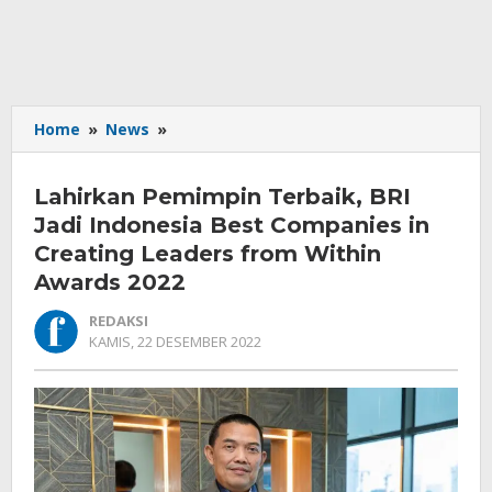
Lahirkan
Home
»
News
»
Pemimpin
Terbaik,
Lahirkan Pemimpin Terbaik, BRI
BRI
Jadi
Jadi Indonesia Best Companies in
Indonesia
Creating Leaders from Within
Best
Awards 2022
Companies
in
REDAKSI
Creating
OLEH
KAMIS, 22 DESEMBER 2022
Leaders
REDAKSI
from
Within
Awards
2022