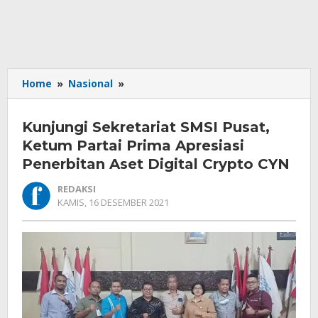
Kunjungi
Home
»
Nasional
»
Sekretariat
SMSI
Kunjungi Sekretariat SMSI Pusat,
Pusat,
Ketum
Ketum Partai Prima Apresiasi
Partai
Penerbitan Aset Digital Crypto CYN
Prima
Apresiasi
REDAKSI
Penerbitan
OLEH
KAMIS, 16 DESEMBER 2021
REDAKSI
Aset
Digital
Crypto
CYN