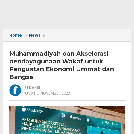
Muhammadiyah
Home
»
News
»
dan
Akselerasi
Muhammadiyah dan Akselerasi
pendayagunaan
Wakaf
pendayagunaan Wakaf untuk
untuk
Penguatan Ekonomi Ummat dan
Penguatan
Bangsa
Ekonomi
Ummat
REDAKSI
dan
OLEH
JUMAT, 3 NOVEMBER 2023
Bangsa
REDAKSI