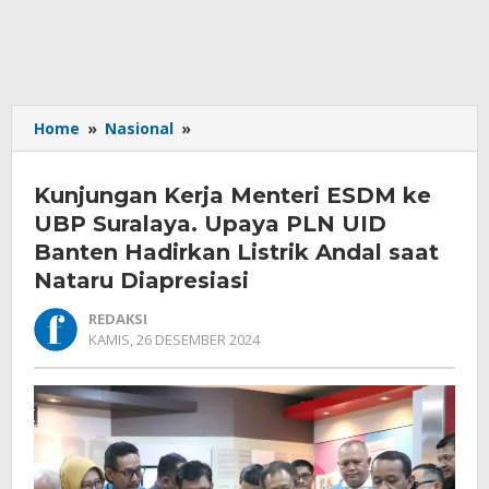
Kunjungan
Home
»
Nasional
»
Kerja
Menteri
Kunjungan Kerja Menteri ESDM ke
ESDM
ke
UBP Suralaya. Upaya PLN UID
UBP
Banten Hadirkan Listrik Andal saat
Suralaya.
Nataru Diapresiasi
Upaya
PLN
REDAKSI
UID
OLEH
KAMIS, 26 DESEMBER 2024
Banten
REDAKSI
Hadirkan
Listrik
Andal
saat
Nataru