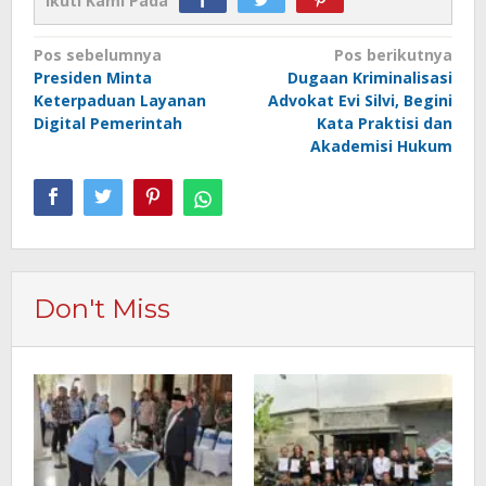
Ikuti Kami Pada
Navigasi
Pos sebelumnya
Pos berikutnya
Presiden Minta
Dugaan Kriminalisasi
pos
Keterpaduan Layanan
Advokat Evi Silvi, Begini
Digital Pemerintah
Kata Praktisi dan
Akademisi Hukum
Don't Miss