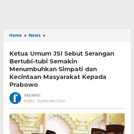
Ketua
Home
»
News
»
Umum
JSI
Ketua Umum JSI Sebut Serangan
Sebut
Serangan
Bertubi-tubi Semakin
Bertubi-
Menumbuhkan Simpati dan
tubi
Kecintaan Masyarakat Kepada
Semakin
Prabowo
Menumbuhkan
Simpati
REDAKSI
dan
OLEH
RABU, 10 JANUARI 2024
Kecintaan
REDAKSI
Masyarakat
Kepada
Prabowo