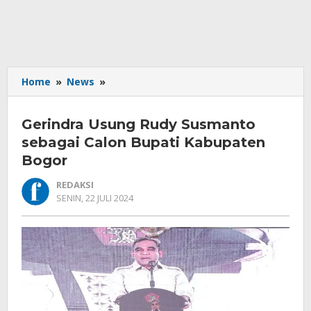
Gerindra
Home
»
News
»
Usung
Rudy
Gerindra Usung Rudy Susmanto
Susmanto
sebagai
sebagai Calon Bupati Kabupaten
Calon
Bogor
Bupati
Kabupaten
REDAKSI
Bogor
OLEH
SENIN, 22 JULI 2024
REDAKSI