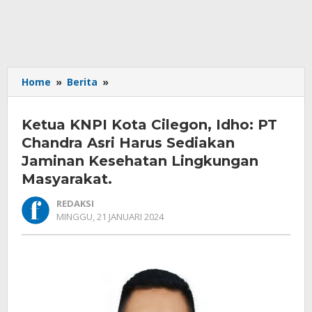
Ketua
Home
»
Berita
»
KNPI
Kota
Ketua KNPI Kota Cilegon, Idho: PT
Cilegon,
Idho:
Chandra Asri Harus Sediakan
PT
Jaminan Kesehatan Lingkungan
Chandra
Masyarakat.
Asri
Harus
REDAKSI
Sediakan
OLEH
MINGGU, 21 JANUARI 2024
Jaminan
REDAKSI
Kesehatan
Lingkungan
Masyarakat.