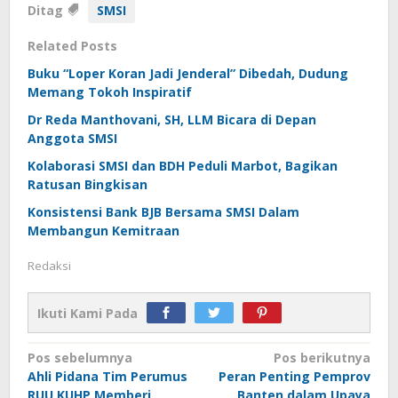
Ditag
SMSI
Related Posts
Buku “Loper Koran Jadi Jenderal” Dibedah, Dudung
Memang Tokoh Inspiratif
Dr Reda Manthovani, SH, LLM Bicara di Depan
Anggota SMSI
Kolaborasi SMSI dan BDH Peduli Marbot, Bagikan
Ratusan Bingkisan
Konsistensi Bank BJB Bersama SMSI Dalam
Membangun Kemitraan
Redaksi
Ikuti Kami Pada
Navigasi
Pos sebelumnya
Pos berikutnya
Ahli Pidana Tim Perumus
Peran Penting Pemprov
pos
RUU KUHP Memberi
Banten dalam Upaya