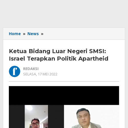
Ketua
Home
»
News
»
Bidang
Luar
Ketua Bidang Luar Negeri SMSI:
Negeri
SMSI:
Israel Terapkan Politik Apartheid
Israel
REDAKSI
Terapkan
OLEH
SELASA, 17 MEI 2022
Politik
REDAKSI
Apartheid