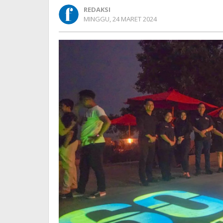
sebagai
REDAKSI
Langkah
OLEH
MINGGU, 24 MARET 2024
Konkret
REDAKSI
dalam
Pelestarian
Lingkungan