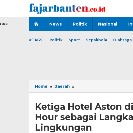
Lewati
ke
konten
utup
News
Politik
Nasional
In
#TAGS:
Politik
Sport
Sepakbola
Olahraga 
Ketiga
Home
»
Daerah
»
Hotel
Aston
Ketiga Hotel Aston d
di
Banten
Hour sebagai Langka
Menggelar
Earth
Lingkungan
Hour