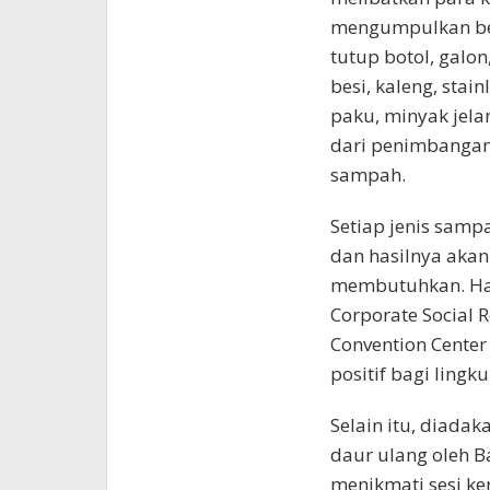
mengumpulkan berb
tutup botol, galon
besi, kaleng, stai
paku, minyak jela
dari penimbangan
sampah.
Setiap jenis samp
dan hasilnya akan
membutuhkan. Hal
Corporate Social R
Convention Cente
positif bagi lingk
Selain itu, diadak
daur ulang oleh B
menikmati sesi k