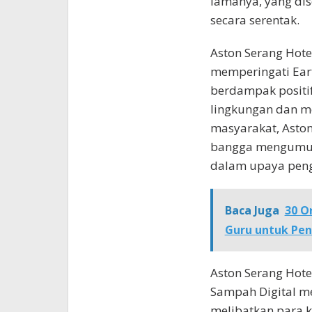
lamanya, yang dis
secara serentak.
Aston Serang Hote
memperingati Eart
berdampak positi
lingkungan dan m
masyarakat, Aston
bangga mengumum
dalam upaya peng
Baca Juga
30 O
Guru untuk Pen
Aston Serang Hote
Sampah Digital m
melibatkan para k