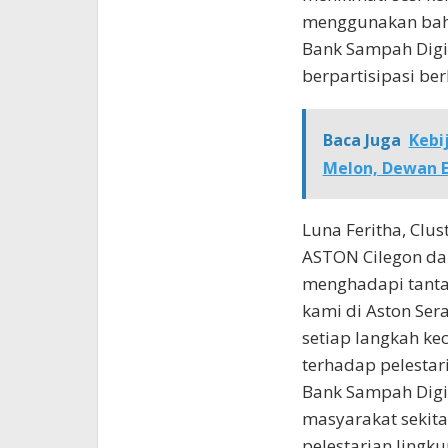
menggunakan baha
Bank Sampah Digit
berpartisipasi b
Baca Juga
Kebi
Melon, Dewan Er
Luna Feritha, Clu
ASTON Cilegon da
menghadapi tanta
kami di Aston Ser
setiap langkah ke
terhadap pelestar
Bank Sampah Digit
masyarakat sekita
pelestarian lingku