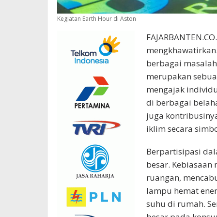
Kegiatan Earth Hour di Aston
FAJARBANTEN.CO.ID
mengkhawatirkan.
berbagai masalah 
merupakan sebuah
mengajak individu,
di berbagai bela
juga kontribusin
iklim secara simbo
Berpartisipasi da
besar. Kebiasaan
ruangan, mencabu
lampu hemat energ
suhu di rumah. S
besar pada konsum