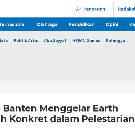
Pencarian
Redaks
ternasional
Olahraga
Pendidikan
Opini
Ke
kita
Politik Artis
Abu Sayyaf
ASEAN Games
Rohingya
i Banten Menggelar Earth
h Konkret dalam Pelestarian