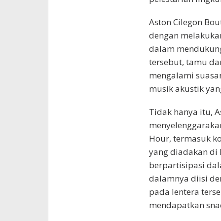
Aston Cilegon Bo
dengan melakukan
dalam mendukung 
tersebut, tamu d
mengalami suasan
musik akustik yang
Tidak hanya itu, A
menyelenggarakan
Hour, termasuk k
yang diadakan di 
berpartisipasi dal
dalamnya diisi d
pada lentera terse
mendapatkan snac