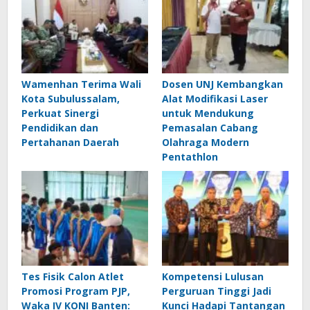
Wamenhan Terima Wali
Dosen UNJ Kembangkan
Kota Subulussalam,
Alat Modifikasi Laser
Perkuat Sinergi
untuk Mendukung
Pendidikan dan
Pemasalan Cabang
Pertahanan Daerah
Olahraga Modern
Pentathlon
Tes Fisik Calon Atlet
Kompetensi Lulusan
Promosi Program PJP,
Perguruan Tinggi Jadi
Waka IV KONI Banten:
Kunci Hadapi Tantangan