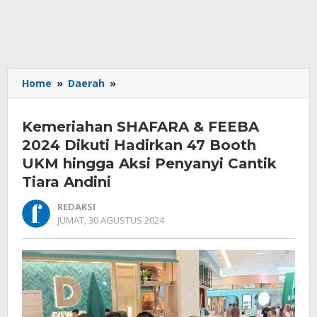
Kemeriahan
Home
»
Daerah
»
SHAFARA
&
Kemeriahan SHAFARA & FEEBA
FEEBA
2024
2024 Dikuti Hadirkan 47 Booth
Dikuti
UKM hingga Aksi Penyanyi Cantik
Hadirkan
Tiara Andini
47
Booth
REDAKSI
UKM
OLEH
JUMAT, 30 AGUSTUS 2024
hingga
REDAKSI
Aksi
Penyanyi
Cantik
Tiara
Andini