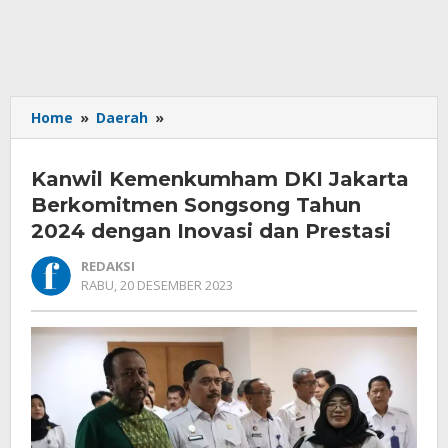
Kanwil
Home
»
Daerah
»
Kemenkumham
DKI
Kanwil Kemenkumham DKI Jakarta
Jakarta
Berkomitmen
Berkomitmen Songsong Tahun
Songsong
2024 dengan Inovasi dan Prestasi
Tahun
2024
REDAKSI
dengan
OLEH
RABU, 20 DESEMBER 2023
REDAKSI
Inovasi
dan
Prestasi