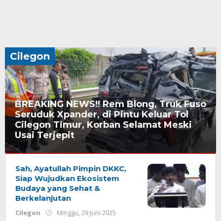
Cilegon
BREAKING NEWS!! Rem Blong, Truk Fuso
Seruduk Xpander, di Pintu Keluar Tol
Cilegon Timur, Korban Selamat Meski
Usai Terjepit
Cilegon
Senin,
6
Sah, Ayatullah Pimpin DKKC,
Oktober
Siap Wujudkan Ekosistem
2025
Budaya yang Sehat &
oleh
Berkelanjutan
Redaksi
oleh
Cilegon
Minggu, 29 Juni 2025